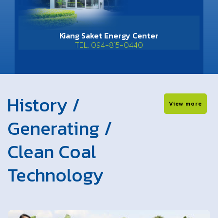
Kiang Saket Energy Center
TEL: 094-815-0440
History /
View more
Generating /
Clean Coal
Technology