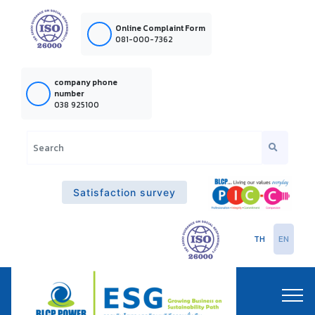
Online Complaint Form
081-000-7362
company phone
number
038 925100
Satisfaction survey
TH
EN