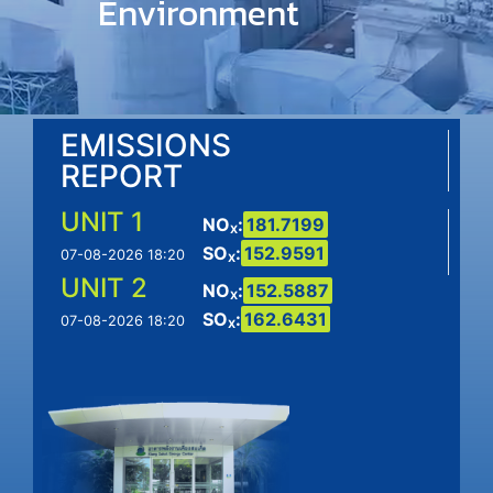
Environment
EMISSIONS
REPORT
UNIT 1
NO
:
181.7199
X
SO
:
152.9591
07-08-2026 18:20
X
UNIT 2
NO
:
152.5887
X
SO
:
162.6431
07-08-2026 18:20
X