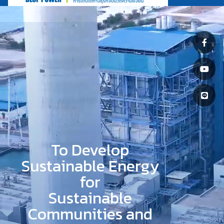
To Develop
Sustainable Energy
for
Sustainable
Communities and