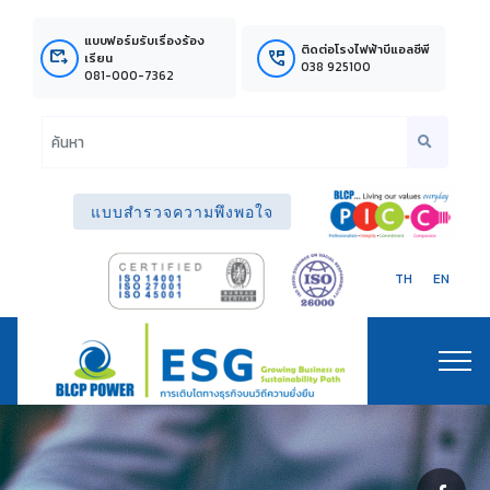
แบบฟอร์มรับเรื่องร้อง
ติดต่อโรงไฟฟ้าบีแอลซีพี
outgoing_mail
perm_phone_msg
เรียน
038 925100
081-000-7362
แบบสำรวจความพึงพอใจ
TH
EN