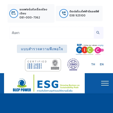
แบบฟอร์มรับเรื่องร้อง
ติดต่อโรงไฟฟ้าบีแอลซีพี
outgoing_mail
perm_phone_msg
เรียน
038 925100
081-000-7362
แบบสำรวจความพึงพอใจ
TH
EN