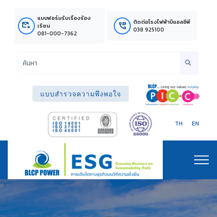
แบบฟอร์มรับเรื่องร้อง
ติดต่อโรงไฟฟ้าบีแอลซีพี
outgoing_mail
perm_phone_msg
เรียน
038 925100
081-000-7362
แบบสำรวจความพึงพอใจ
TH
EN