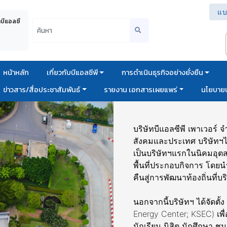
แบ
าบีแอลซี
หน้าหลัก
เกี่ยวกับบีแอลซีพี
การดำเนินธุรกิจอย่างยั่งยืน
ข่าวสาร/สื่อประชาสัมพันธ์
รายงาน เอกสารเผยแพร่
นโยบายบ
บริษัทบีแอลซีพี เพาเวอร์
สังคมและประเทศ บริษัทฯไ
เป็นบริษัทฯแรกในนิคมอุ
พื้นที่ประกอบกิจการ โดยนำส
คืนสู่การพัฒนาท้องถิ่นที่บ
นอกจากนี้บริษัทฯ ได้จัดตั
Energy Center; KSEC) เพื่
นักเรียน นิสิต นักศึกษา 