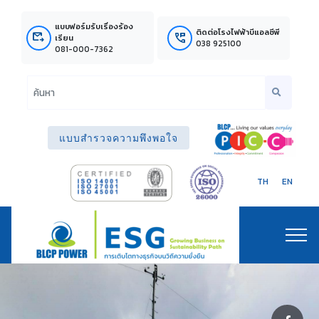
แบบฟอร์มรับเรื่องร้อง
ติดต่อโรงไฟฟ้าบีแอลซีพี
outgoing_mail
perm_phone_msg
เรียน
038 925100
081-000-7362
แบบสำรวจความพึงพอใจ
TH
EN