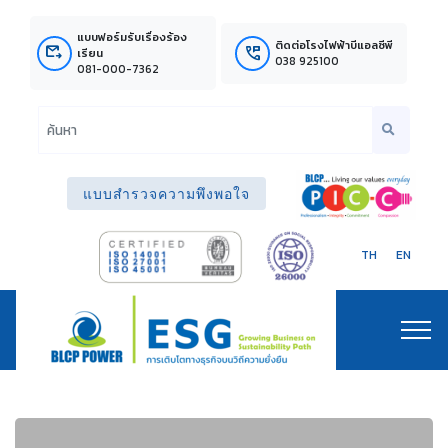
แบบฟอร์มรับเรื่องร้อง
ติดต่อโรงไฟฟ้าบีแอลซีพี
outgoing_mail
perm_phone_msg
เรียน
038 925100
081-000-7362
แบบสำรวจความพึงพอใจ
TH
EN