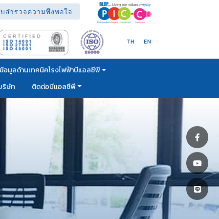
บสำรวจความพึงพอใจ
TH
EN
ข้อมูลด้านเทคนิคโรงไฟฟ้าบีแอลซีพี
ริษัท
ติดต่อบีแอลซีพี