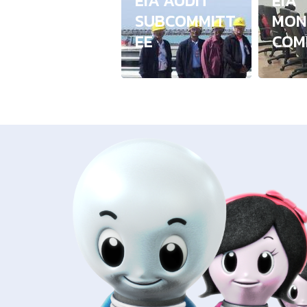
EIA AUDIT
EIA
SUBCOMMITT
MON
EE
COM