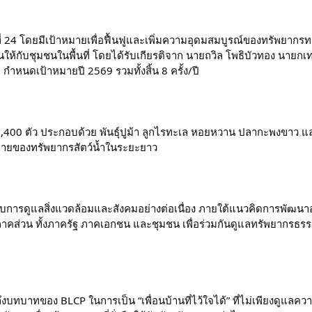
ปีที่ 24 โดยมีเป้าหมายเพื่อฟื้นฟูและเพิ่มความอุดมสมบูรณ์ของทรัพยากร
งยืนให้กับชุมชนในพื้นที่ โดยได้รับเกียรติจาก นายถวิล โพธิบัวทอง 
1) กำหนดเป้าหมายปี 2569 รวมทั้งสิ้น 8 ครั้ง/ปี
02,400 ตัว ประกอบด้วย พันธุ์ปูม้า ลูกไรทะเล หอยหวาน ปลากะพงขาว และล
ายของทรัพยากรสัตว์น้ำในระยะยาว
่กับการดูแลสิ่งแวดล้อมและสังคมอย่างต่อเนื่อง ภายใต้แนวคิดการพัฒนาอย่
าคส่วน ทั้งภาครัฐ ภาคเอกชน และชุมชน เพื่อร่วมกันดูแลทรัพยากรธ
ถึงบทบาทของ BLCP ในการเป็น “เพื่อนบ้านที่ไว้ใจได้” ที่ไม่เพียงดูแลคว