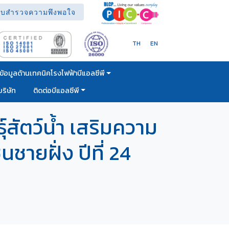
บสำรวจความพึงพอใจ
TH
EN
ข้อมูลด้านเทคนิคโรงไฟฟ้าบีแอลซีพี
ริษัท
ติดต่อบีแอลซีพี
สัตว์น้ำ เสริมความ
ชายฝั่ง ปีที่ 24