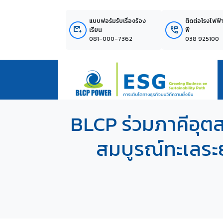
แบบฟอร์มรับเรื่องร้อง
ติดต่อโรงไฟฟ้
outgoing_mail
perm_phone_msg
เรียน
พี
081-000-7362
038 925100
BLCP ร่วมภาคีอุตส
สมบูรณ์ทะเลระยอ