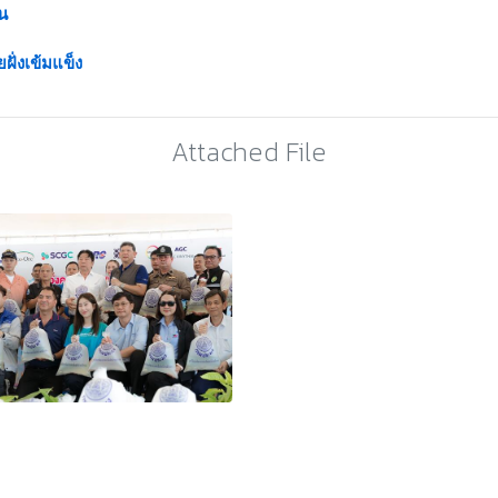
ืน
ั่งเข้มแข็ง
Attached File