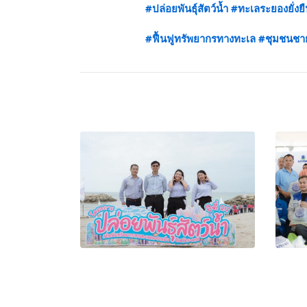
#ปล่อยพันธุ์สัตว์น้ำ
#ทะเลระยองยั่งย
#ฟื้นฟูทรัพยากรทางทะเล
#ชุมชนชายฝ