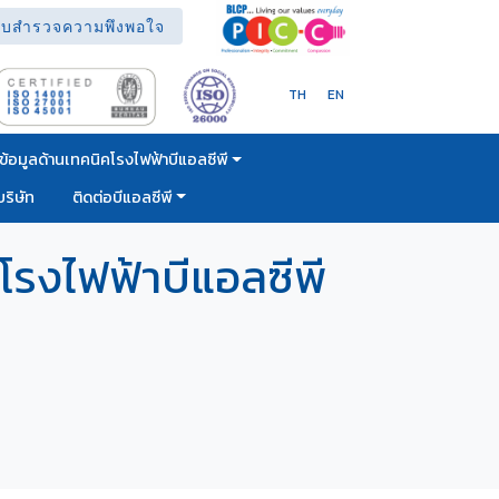
บสำรวจความพึงพอใจ
TH
EN
ข้อมูลด้านเทคนิคโรงไฟฟ้าบีแอลซีพี
ริษัท
ติดต่อบีแอลซีพี
รงไฟฟ้าบีแอลซีพี