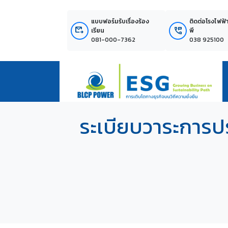
แบบฟอร์มรับเรื่องร้อง
ติดต่อโรงไฟฟ้
outgoing_mail
perm_phone_msg
เรียน
พี
081-000-7362
038 925100
ระเบียบวาระการป